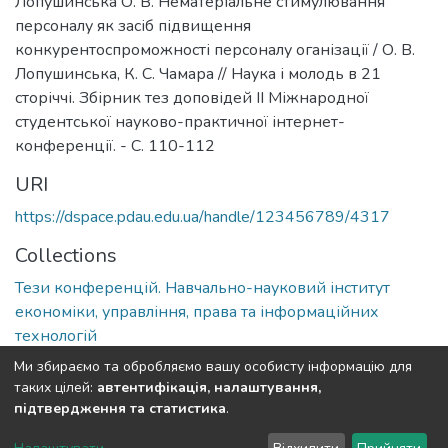
Лопушинська О. В. Нематеріальне стимулювання
персоналу як засіб підвищення
конкурентоспроможності персоналу оганізації / О. В.
Лопушинська, К. С. Чамара // Наука і молодь в 21
сторіччі. Збірник тез доповідей ІІ Міжнародної
студентської науково-практичної інтернет-
конференції. - С. 110-112
URI
https://dspace.pdau.edu.ua/handle/123456789/4317
Collections
Тези конференцій. Навчально-науковий інститут
економіки, управління, права та інформаційних
технологій
Ми збираємо та обробляємо вашу особисту інформацію для
Full item page
таких цілей:
автентифікація, налаштування,
підтвердження та статистика
.
DSpace software
copyright © 2002-2026
LYRASIS