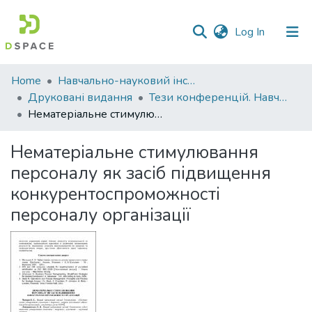
(current)
Log In
Communities
Home
Навчально-науковий інститут економіки, управління, права та інформаційних технологій
&
Друковані видання
Тези конференцій. Навчально-науковий інститут економіки, управління, права та інформаційних технологій
Collections
Нематеріальне стимулювання персоналу як засіб підвищення конкурентоспроможності персоналу організації
All of DSpace
Нематеріальне стимулювання
персоналу як засіб підвищення
Statistics
конкурентоспроможності
персоналу організації