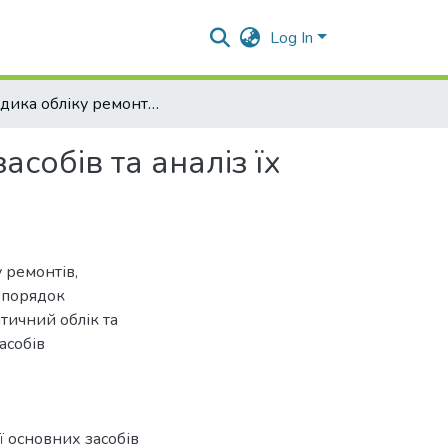
Log In
Методика обліку ремонту і модернізації основних засобів та аналіз їх функціонального стану
асобів та аналіз їх
 ремонтів,
, порядок
тичний облік та
асобів
ї основних засобів