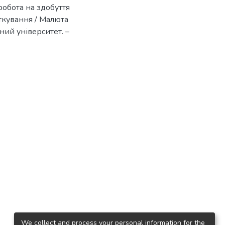
 робота на здобуття
аткування / Малюта
ний університет. –
We collect and process your personal information for the