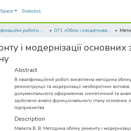
 DSpace
Statistics
Кваліфікаційні роботи. Факультет обліку та фінансів
071 «Облік і оподаткування» - Магістри 2025-2026
ту і модернізації основних з
ну
Abstract
В кваліфікаційній роботі висвітлена методика обліку
реконструкції та модернізації необоротних активів
документального оформлення, синтетичний та аналі
здійснено аналіз функціонального стану основних з
підприємства
Description
Малюта В. В. Методика обліку ремонту і модернізаці