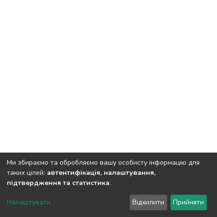
Ми збираємо та обробляємо вашу особисту інформацію для
таких цілей:
автентифікація, налаштування,
підтвердження та статистика
.
DSpace software
copyright © 2002-2026
LYRASIS
Налаштувати
Відхилити
Прийняти
Cookie settings