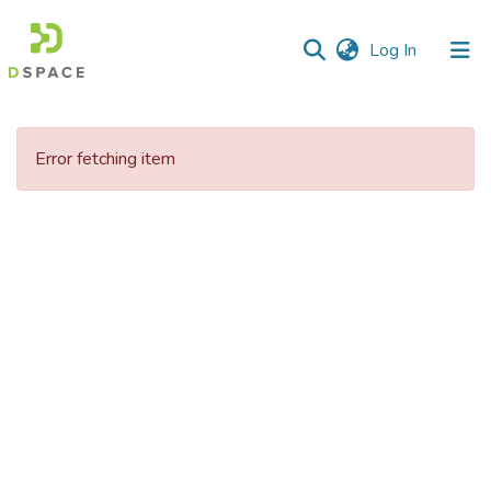
(current)
Log In
Communities
&
Error fetching item
Collections
All of DSpace