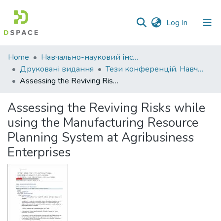
(current)
Log In
Communities
Home
Навчально-науковий інститут економіки, управління, права та інформаційних технологій
&
Друковані видання
Тези конференцій. Навчально-науковий інститут економіки, управління, права та інформаційних технологій
Collections
Assessing the Reviving Risks while using the Manufacturing Resource Planning System at Agribusiness Enterprises
All of DSpace
Assessing the Reviving Risks while
using the Manufacturing Resource
Statistics
Planning System at Agribusiness
Enterprises