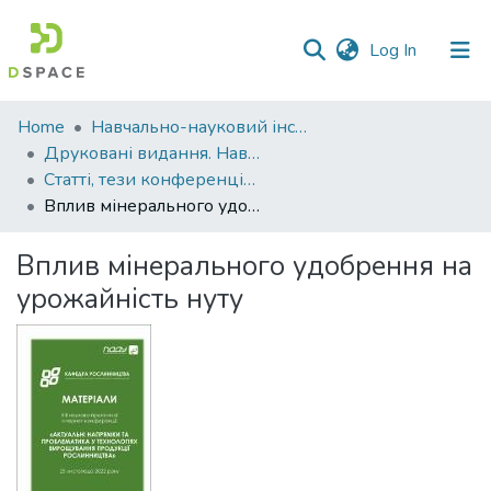
(current)
Log In
Communities
Home
Навчально-науковий інститут агротехнологій, селекції та екології
&
Друковані видання. Навчально-науковий інститут агротехнологій, селекції та екології
Collections
Статті, тези конференцій. Навчально-науковий інститут агротехнологій, селекції та екології
Вплив мінерального удобрення на урожайність нуту
All of DSpace
Вплив мінерального удобрення на
Statistics
урожайність нуту