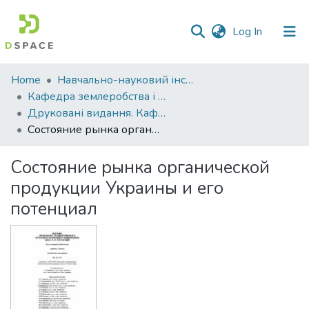
(current)
Log In
Communities
Home
Навчально-науковий інститут агротехнологій, селекції та екології
&
Кафедра землеробства і агрохімії ім. В.І.Сазанова
Collections
Друковані видання. Кафедра землеробства і агрохімії ім. В.І.Сазанова
Состояние рынка органической продукции Украины и его потенциал
All of DSpace
Состояние рынка органической
Statistics
продукции Украины и его
потенциал