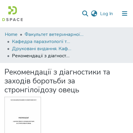
(current)
Log In
Communities
Home
Факультет ветеринарної медицини
&
Кафедра паразитології та ветеринарно-санітарної експертизи
Collections
Друковані видання. Кафедра паразитології та ветеринарно-санітарної експертизи
Рекомендації з діагностики та заходів боротьби за стронгілоїдозу овець
All of DSpace
Рекомендації з діагностики та
Statistics
заходів боротьби за
стронгілоїдозу овець