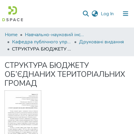
(current)
Log In
Communities
Home
Навчально-науковий інститут економіки, управління, права та інформаційних технологій
&
Кафедра публічного управління та адміністрування
Друковані видання
Collections
СТРУКТУРА БЮДЖЕТУ ОБ’ЄДНАНИХ ТЕРИТОРІАЛЬНИХ ГРОМАД
All of DSpace
СТРУКТУРА БЮДЖЕТУ
ОБ’ЄДНАНИХ ТЕРИТОРІАЛЬНИХ
Statistics
ГРОМАД