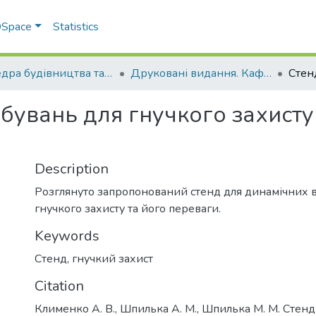
 DSpace
Statistics
Кафедра будівництва та професійної освіти
Друковані видання. Кафедра будівництва та професійної освіти
бувань для гнучкого захист
Description
Розглянуто запропонований стенд для динамічних 
гнучкого захисту та його переваги.
Keywords
Стенд, гнучкий захист
Citation
Клименко А. В., Шпилька А. М., Шпилька М. М. Стен