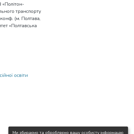
 «Політон-
ільного транспорту
 конф. (м. Полтава,
итет «Полтавська
ійної освіти
Ми збираємо та обробляємо вашу особисту інформацію