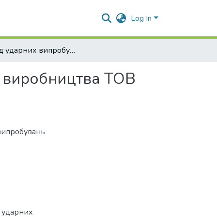
Log In
Стенд ударних випробувань для гнучкого захисту виробництва ТОВ «Політон-Україна»
у виробництва ТОВ
випробувань
д ударних