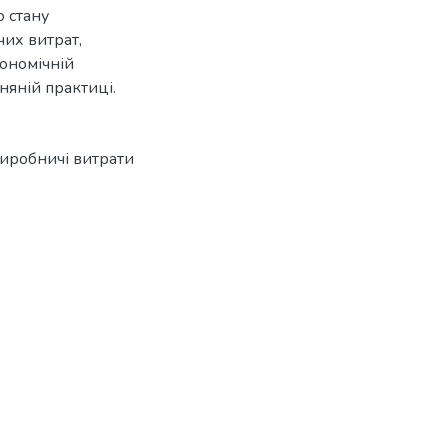
о стану
их витрат,
кономічній
зняній практиці.
виробничі витрати