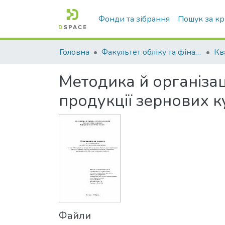
Фонди та зібрання
Пошук за к
Головна
Факультет обліку та фінансів
Методика й організац
продукції зернових к
Файли