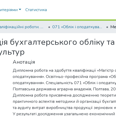
ритеріями
Статистика
Кваліфікаційні роботи. Факультет обліку та фінансів
071 «Облік і оподаткування»
ія бухгалтерського обліку т
ультур
Анотація
Дипломна робота на здобуття кваліфікації «Магістр о
оподаткування». Освітньо-професійна програма «Обл
оподаткування». Спеціальність 071 «Облік і оподатку
Полтавська державна аграрна академія, Полтава, 20
Дипломна робота присвячена дослідженню теорети
практичного аспектів методики й організації бухгал
та аудиту витрат виробництва продукції зернових к
У результаті дослідження узагальнено економічний 