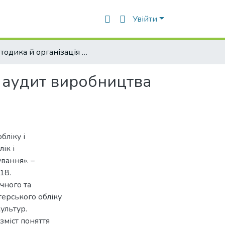
Увійти
Методика й організація бухгалтерського обліку та аудит виробництва продукції зернових культур
а аудит виробництва
бліку і
ік і
вання». –
18.
чного та
терського обліку
ультур.
зміст поняття