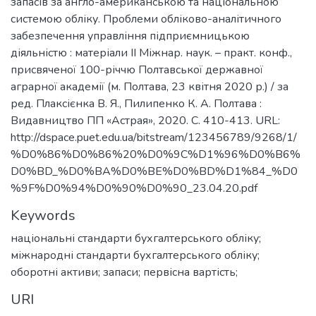
запасів за англо-американською та національною
системою обліку. Проблеми обліково-аналітичного
забезпечення управління підприємницькою
діяльністю : матеріали ІІ Міжнар. наук. – практ. конф.,
присвяченої 100-річчю Полтавської державної
аграрної академії (м. Полтава, 23 квітня 2020 р.) / за
ред. Плаксієнка В. Я., Пилипенко К. А. Полтава :
Видавництво ПП «Астрая», 2020. С. 410-413. URL:
http://dspace.puet.edu.ua/bitstream/123456789/9268/1/
%D0%86%D0%86%20%D0%9C%D1%96%D0%B6%
D0%BD_%D0%BA%D0%BE%D0%BD%D1%84_%D0
%9F%D0%94%D0%90%D0%90_23.04.20.pdf
Keywords
національні стандарти бухгалтерського обліку;
міжнародні стандарти бухгалтерського обліку;
оборотні активи; запаси; первісна вартість;
URI