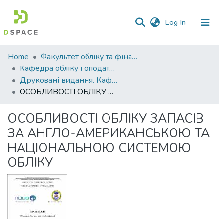
(current)
Log In
Communities
Home
Факультет обліку та фінансів
&
Кафедра обліку і оподаткування
Collections
Друковані видання. Кафедра обліку і оподаткування
ОСОБЛИВОСТІ ОБЛІКУ ЗАПАСІВ ЗА АНГЛО-АМЕРИКАНСЬКОЮ ТА НАЦІОНАЛЬНОЮ СИСТЕМОЮ ОБЛІКУ
All of DSpace
ОСОБЛИВОСТІ ОБЛІКУ ЗАПАСІВ
Statistics
ЗА АНГЛО-АМЕРИКАНСЬКОЮ ТА
НАЦІОНАЛЬНОЮ СИСТЕМОЮ
ОБЛІКУ