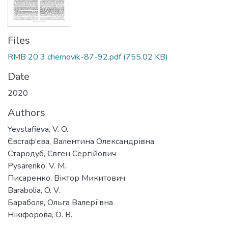
Files
RMB 20 3 chernovik-87-92.pdf
(755.02 KB)
Date
2020
Authors
Yevstafieva, V. O.
Євстаф’єва, Валентина Олександрівна
Стародуб, Євген Сергійович
Pysarenko, V. M.
Писаренко, Віктор Микитович
Barabolia, O. V.
Бараболя, Ольга Валеріївна
Нікіфорова, О. В.