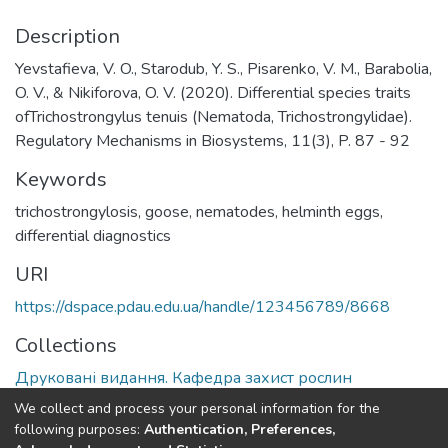
Description
Yevstafieva, V. O., Starodub, Y. S., Pisarenko, V. M., Barabolia,
O. V., & Nikiforova, O. V. (2020). Differential species traits
ofTrichostrongylus tenuis (Nematoda, Trichostrongylidae).
Regulatory Mechanisms in Biosystems, 11(3), P. 87 - 92
Keywords
trichostrongylosis
,
goose
,
nematodes
,
helminth eggs
,
differential diagnostics
URI
https://dspace.pdau.edu.ua/handle/123456789/8668
Collections
Друковані видання. Кафедра захист рослин
We collect and process your personal information for the
Full item page
following purposes:
Authentication, Preferences,