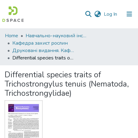
(current)
Log In
Communities
Home
Навчально-науковий інститут агротехнологій, селекції та екології
&
Кафедра захист рослин
Collections
Друковані видання. Кафедра захист рослин
Differential species traits of Trichostrongylus tenuis (Nematoda, Trichostrongylidae)
All of DSpace
Differential species traits of
Statistics
Trichostrongylus tenuis (Nematoda,
Trichostrongylidae)