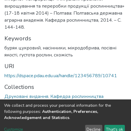
вирощування та переробки продукції рослинництва»
(17-18 квітня 2014) – Полтава: Полтавська державна
аграрна академія. Кафедра рослинництва, 2014. – С.
144-148.
Keywords
буряк цукровий
,
насінники
,
мікродобрива
,
посівні
якості
,
густота рослин
,
схожість
URI
https://dspace.pdau.edu.ua/handle/123456789/10741
Collections
Друковані видання. Кафедра рослинництва
We collect and process your personal information for the
Full item page
following purposes:
Authentication, Preferences,
Acknowledgement and Statistics
.
DSpace software
copyright © 2002-2026
LYRASIS
Customize
Decline
That's ok