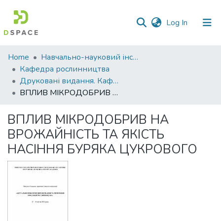
(current)
Log In
Communities
Home
Навчально-науковий інститут агротехнологій, селекції та екології
&
Кафедра рослинництва
Collections
Друковані видання. Кафедра рослинництва
ВПЛИВ МІКРОДОБРИВ НА ВРОЖАЙНІСТЬ ТА ЯКІСТЬ НАСІННЯ БУРЯКА ЦУКРОВОГО
All of DSpace
ВПЛИВ МІКРОДОБРИВ НА
Statistics
ВРОЖАЙНІСТЬ ТА ЯКІСТЬ
НАСІННЯ БУРЯКА ЦУКРОВОГО