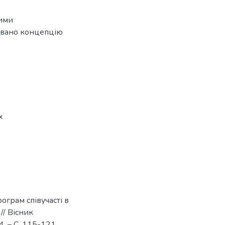
ними
овано концепцію
х
ограм співучасті в
// Вісник
. – С. 115-121.