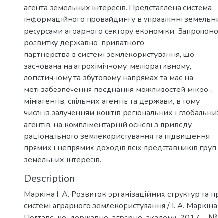
агента земельних інтересів. Представлена система
інформаційного провайдингу в управлінні земель
ресурсами аграрного сектору економіки. Запропон
розвитку державно-приватного
партнерства в системі землекористування, що
заснована на агрохімічному, меліоративному,
логістичному та збутовому напрямах та має на
меті забезпечення поєднання можливостей мікро-,
мініагентів, спільних агентів та держави, в тому
числі із залученням коштів регіональних і глобальни
агентів, на компліментарній основі з приводу
раціонального землекористування та підвищення
прямих і непрямих доходів всіх представників груп
земельних інтересів.
Description
Маркіна І. А. Розвиток організаційних структур та пр
системі аграрного землекористування / І. А. Маркіна 
Полтавської державної аграрної академії, 2017. – №4