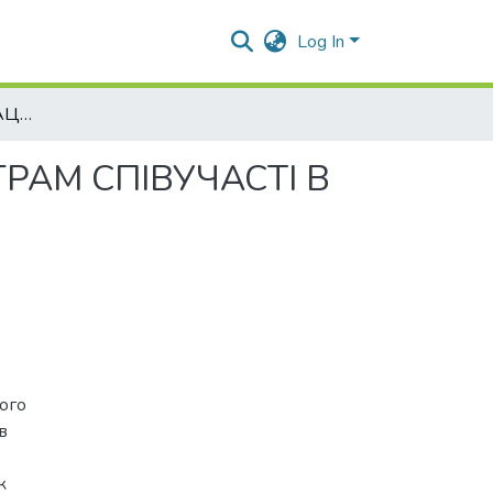
Log In
РОЗВИТОК ОРГАНІЗАЦІЙНИХ СТРУКТУР ТА ПРОГРАМ СПІВУЧАСТІ В СИСТЕМІ АГРАРНОГО ЗЕМЛЕКОРИСТУВАННЯ
РАМ СПІВУЧАСТІ В
ого
в
к