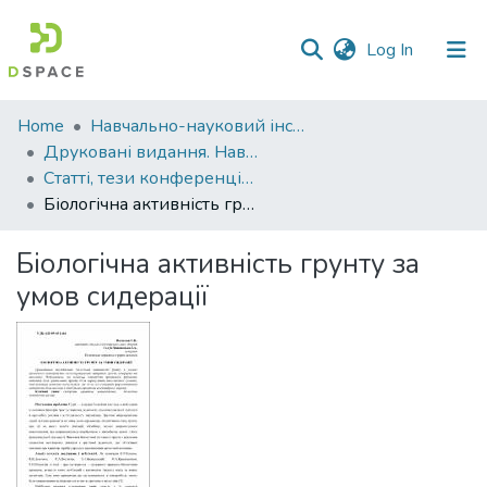
(current)
Log In
Communities
Home
Навчально-науковий інститут агротехнологій, селекції та екології
&
Друковані видання. Навчально-науковий інститут агротехнологій, селекції та екології
Collections
Статті, тези конференцій. Навчально-науковий інститут агротехнологій, селекції та екології
Біологічна активність грунту за умов сидерації
All of DSpace
Біологічна активність грунту за
Statistics
умов сидерації