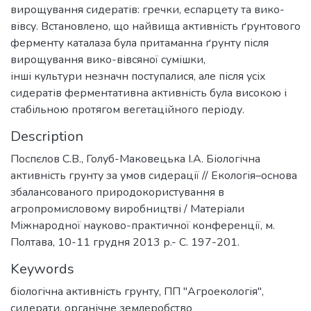
вирощування сидератів: гречки, еспарцету та вико-
вівсу. Встановлено, що найвища активність ґрунтового
ферменту каталаза була притаманна ґрунту після
вирощування вико-вівсяної сумішки,
інші культури незначн поступалися, але після усіх
сидератів ферментативна активність була високою і
стабільною протягом вегетаційного періоду.
Description
Поспєлов С.В., Голуб-Маковецька І.А. Біологічна
активність грунту за умов сидерації // Екологія–основа
збалансованого природокористування в
агропромисловому виробництві / Матеріали
Міжнародної науково-практичної конференції, м.
Полтава, 10-11 грудня 2013 р.- С. 197-201.
Keywords
біологічна активність грунту
,
ПП "Агроекологія"
,
сидерати
,
органічне землеробство