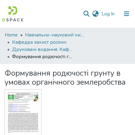
(current)
Log In
Communities
Home
Навчально-науковий інститут агротехнологій, селекції та екології
&
Кафедра захист рослин
Collections
Друковані видання. Кафедра захист рослин
Формування родючості грунту в умовах органічного землеробства
All of DSpace
Формування родючості грунту в
Statistics
умовах органічного землеробства