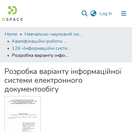
(current)
Log In
Communities
Home
Навчально-науковий інститут економіки, управління, права та інформаційних технологій
&
Кваліфікаційні роботи. ННІ економіки, управління, права та ІТ
Collections
126 «Інформаційні системи та технології»
Розробка варіанту інформаційної системи електронного документообігу
All of DSpace
Розробка варіанту інформаційної
Statistics
системи електронного
документообігу