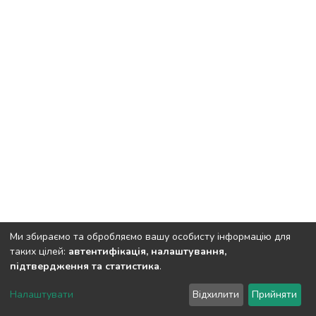
Ми збираємо та обробляємо вашу особисту інформацію для
таких цілей:
автентифікація, налаштування,
підтвердження та статистика
.
DSpace software
copyright © 2002-2026
LYRASIS
Налаштувати
Відхилити
Прийняти
Cookie settings
Send Feedback