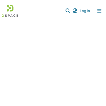
(current)
Log In
Communities
&
Collections
All of DSpace
Statistics