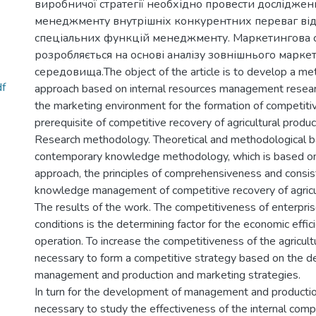
виробничої стратегії необхідно провести досліджен
менеджменту внутрішніх конкурентних переваг від
спеціальних функцій менеджменту. Маркетингова с
розробляється на основі аналізу зовнішнього марке
середовища.The object of the article is to develop a me
f
approach based on internal resources management researc
the marketing environment for the formation of competitiv
prerequisite of competitive recovery of agricultural produc
Research methodology. Theoretical and methodological ba
contemporary knowledge methodology, which is based on
approach, the principles of comprehensiveness and consis
knowledge management of competitive recovery of agricul
The results of the work. The competitiveness of enterpris
conditions is the determining factor for the economic effic
operation. To increase the competitiveness of the agricultu
necessary to form a competitive strategy based on the 
management and production and marketing strategies.
In turn for the development of management and production
necessary to study the effectiveness of the internal com