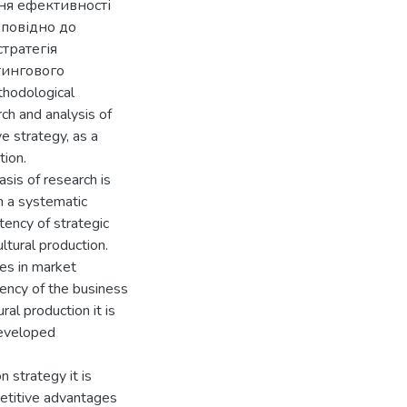
ня ефективності
повідно до
тратегія
тингового
thodological
h and analysis of
e strategy, as a
tion.
sis of research is
 a systematic
tency of strategic
tural production.
es in market
iency of the business
ral production it is
developed
 strategy it is
petitive advantages