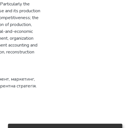
articularly the
se and its production
competitiveness; the
on of production,
ical-and-economic
ent, organization
ment accounting and
on, reconstruction
ент, маркетинг,
ентна стратегія.