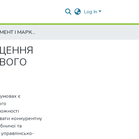
Log In
МЕНЕДЖМЕНТ І МАРКЕТИНГ ЯК ОСНОВА ПІДВИЩЕННЯ КОНКУРЕНТОСПРОМОЖНОСТІ АГРОПРОМИСЛОВОГО ВИРОБНИЦТВА
ИЩЕННЯ
ВОГО
умовах є
ого
можності
вати конкурентну
бничої та
 управлінсько-