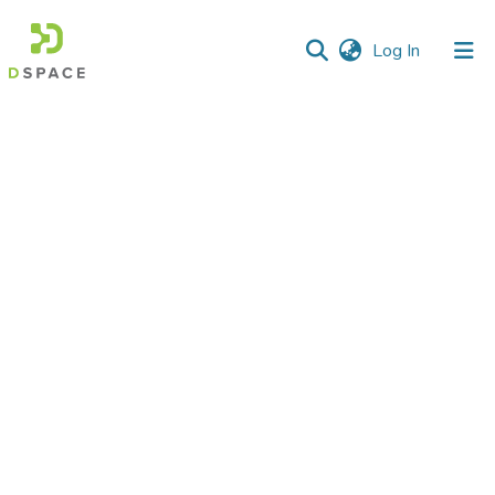
(current)
Log In
Communities
&
Collections
All of DSpace
Statistics