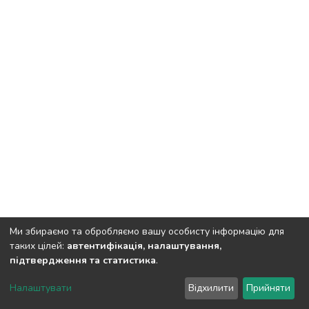
Ми збираємо та обробляємо вашу особисту інформацію для
таких цілей:
автентифікація, налаштування,
підтвердження та статистика
.
DSpace software
copyright © 2002-2026
LYRASIS
Налаштувати
Відхилити
Прийняти
Cookie settings
Send Feedback