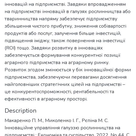
інновацій на підприємстві. Завдяки впровадженням
на підприємстві інновацій в галузях рослинництва або
тваринництва напряму забезпечує підприємству
збільшення чистого прибутку, зниження собівартості
продуктів або послуг, залучення більше інвестицій,
підвищення іміджу, також повернення на інвестиції
(ROI) тощо. Завдяки розвитку в інноваціях
забезпечується формування конкурентної позиції
аграрного підприємства на аграрному ринку.
Розвиток згодом змінюється у бік інноваційної форми
підприємства, забезпечуючи перевагами досягнення
найголовніших стратегічних цілей на підприємстві –
це конкурентоспроможності, рентабельності та
ефективності в аграрному просторі.
Description
Макаренко П. М., Миколенко І. Г., Рєпіна М. С.
Інноваційне управління галуззю рослинництва на
підприємстві : Економіка та суспільство. 2022. No 44. С.