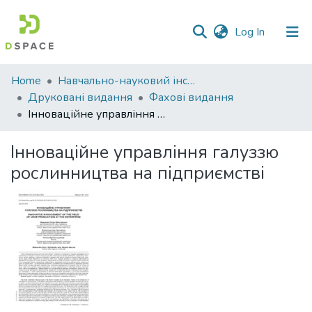
(current)
Log In
Communities
Home
Навчально-науковий інститут економіки, управління, права та інформаційних технологій
&
Друковані видання
Фахові видання
Collections
Інноваційне управління галуззю рослинництва на підприємстві
All of DSpace
Інноваційне управління галуззю
рослинництва на підприємстві
Statistics