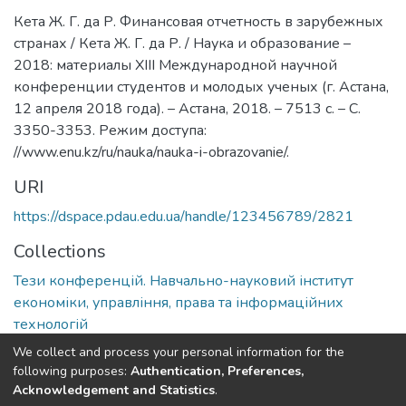
Кета Ж. Г. да Р. Финансовая отчетность в зарубежных
странах / Кета Ж. Г. да Р. / Наука и образование –
2018: материалы XIII Международной научной
конференции студентов и молодых ученых (г. Астана,
12 апреля 2018 года). – Астана, 2018. – 7513 с. – С.
3350-3353. Режим доступа:
//www.enu.kz/ru/nauka/nauka-i-obrazovanie/.
URI
https://dspace.pdau.edu.ua/handle/123456789/2821
Collections
Тези конференцій. Навчально-науковий інститут
економіки, управління, права та інформаційних
технологій
We collect and process your personal information for the
Full item page
following purposes:
Authentication, Preferences,
Acknowledgement and Statistics
.