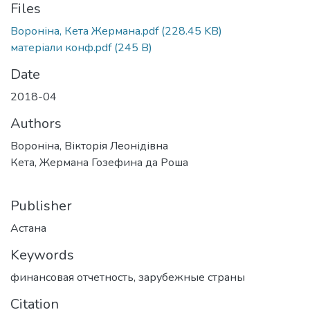
Files
Вороніна, Кета Жермана.pdf
(228.45 KB)
матеріали конф.pdf
(245 B)
Date
2018-04
Authors
Вороніна, Вікторія Леонідівна
Кета, Жермана Гозефина да Роша
Publisher
Астана
Keywords
финансовая отчетность
,
зарубежные страны
Citation