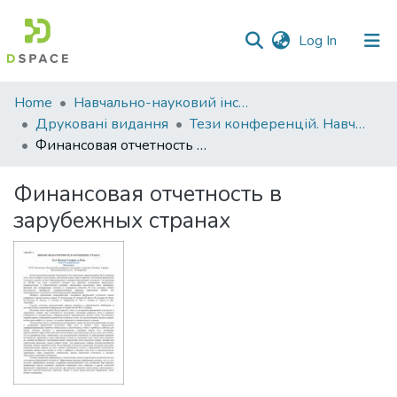
(current)
Log In
Communities
Home
Навчально-науковий інститут економіки, управління, права та інформаційних технологій
&
Друковані видання
Тези конференцій. Навчально-науковий інститут економіки, управління, права та інформаційних технологій
Collections
Финансовая отчетность в зарубежных странах
All of DSpace
Финансовая отчетность в
зарубежных странах
Statistics