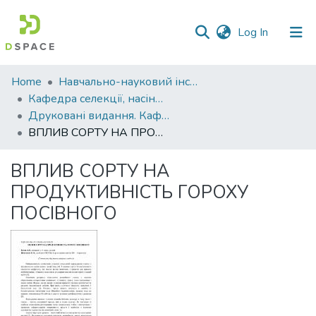
(current)
Log In
Communities
Home
Навчально-науковий інститут агротехнологій, селекції та екології
&
Кафедра селекції, насінництва і генетики
Collections
Друковані видання. Кафедра селекції, насінництва і генетики
ВПЛИВ СОРТУ НА ПРОДУКТИВНІСТЬ ГОРОХУ ПОСІВНОГО
All of DSpace
ВПЛИВ СОРТУ НА
Statistics
ПРОДУКТИВНІСТЬ ГОРОХУ
ПОСІВНОГО