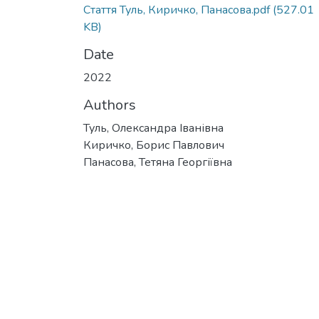
Стаття Туль, Киричко, Панасова.pdf
(527.01
KB)
Date
2022
Authors
Туль, Олександра Іванівна
Киричко, Борис Павлович
Панасова, Тетяна Георгіївна