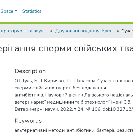
 DSpace
Statistics
Кафедра хірургії та акушерства
Друковані видання. Кафедра хірургії та акушерства
берігання сперми свійських т
Description
О.І. Туль, Б.П. Киричко, Т.Г. Панасова. Сучасні технол
сперми свійських тварин без додавання
антибіотиків. Науковий вісник Лвівського націонал
ветеринарної медицнини та біотехнології імені С.З.
Ветеринарні науки, 2022, т 24, № 106. doi:10.32718
Keywords
альтернативні методи, антибіотики, бактерії, резисте