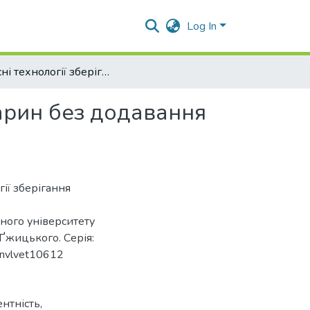
Log In
Сучасні технології зберігання сперми свійських тварин без додавання антибіотиків
варин без додавання
огії зберігання
ьного університету
 Ґжицького. Серія:
/nvlvet10612
нтність,