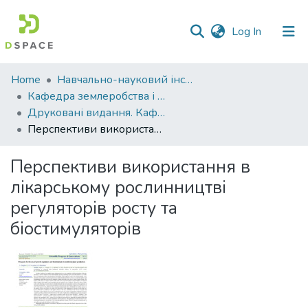
(current)
Log In
Communities
Home
Навчально-науковий інститут агротехнологій, селекції та екології
&
Кафедра землеробства і агрохімії ім. В.І.Сазанова
Collections
Друковані видання. Кафедра землеробства і агрохімії ім. В.І.Сазанова
Перспективи використання в лікарському рослинництві регуляторів росту та біостимуляторів
All of DSpace
Перспективи використання в
Statistics
лікарському рослинництві
регуляторів росту та
біостимуляторів