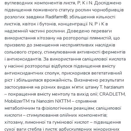
вуглеводних компонентів листя, P, K і N. Досліджено
підвищення поживного статусу рослин чорнобривців
розлогих завдяки Radifarm®, збільшення кількості
листків, квіток і бутонів, концентрації N, P і K в
надземній частині рослини. Доведено переваги
використання хітозану на розторопші плямистій, що
призвело до зменшення несприятливих наслідків
сольового стресу, стимулювання активності ферментів
і антиоксидантів. За використання саліцилової кислота
у насінні розторопші відбулося підвищення вмісту
антиоксидантних сполук, прискорився вегетативний
ріст і збільшилася врожайність. Визначено результати
застосування на різних видах м’яти: штаму T. harzianum
– покращення вмісту ментолу та вихід олії; CRADLETM,
MobilizerTM та Nanozim NXTTM – сприяння
метаболічним та фізіологічним реакціям; саліцилової
кислоти – стимулювання олійних компонентів;
хітозану, лимонної та гумінової кислот – підвищення
сухої ваги стебла і листя; арбускулярних мікоризних