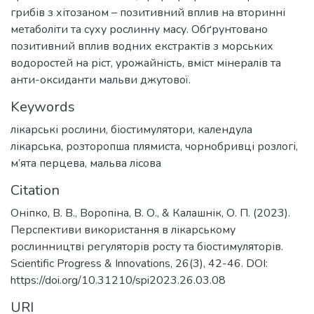
грибів з хітозаном – позитивний вплив на вторинні
метаболіти та суху рослинну масу. Обґрунтовано
позитивний вплив водних екстрактів з морських
водоростей на ріст, урожайність, вміст мінералів та
анти-оксиданти мальви джутової.
Keywords
лікарські рослини, біостимулятори, календула
лікарська, розторопша плямиста, чорнобривці розлогі,
м’ята перцева, мальва лісова
Citation
Оніпко, В. В., Воропіна, В. О., & Калашнік, О. П. (2023).
Перспективи використання в лікарському
рослинництві регуляторів росту та біостимуляторів.
Scientific Progress & Innovations, 26(3), 42-46. DOI:
https://doi.org/10.31210/spi2023.26.03.08
URI