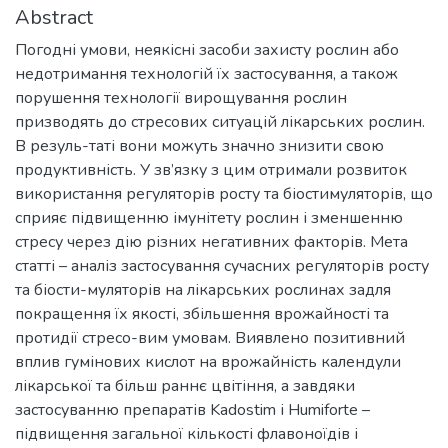
Abstract
Погодні умови, неякісні засоби захисту рослин або
недотримання технологій їх застосування, а також
порушення технології вирощування рослин
призводять до стресових ситуацій лікарських рослин.
В резуль-таті вони можуть значно знизити свою
продуктивність. У зв’язку з цим отримали розвиток
використання регуляторів росту та біостимуляторів, що
сприяє підвищенню імунітету рослин і зменшенню
стресу через дію різних негативних факторів. Мета
статті – аналіз застосування сучасних регуляторів росту
та біости-муляторів на лікарських рослинах задля
покращення їх якості, збільшення врожайності та
протидії стресо-вим умовам. Виявлено позитивний
вплив гумінових кислот на врожайність календули
лікарської та більш раннє цвітіння, а завдяки
застосуванню препаратів Kadostim і Humiforte –
підвищення загальної кількості флавоноїдів і