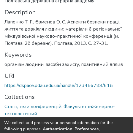
Полтавська державна аграрна академія
Description
Лапенко Т. Г., Євменов О. С. Аспекти безпеки праці,
життя та довкілля людини: матеріали 6 регіональної
міжвузівської науково-практичної конференції (м,
Полтава, 28 березня). Полтава, 2013. С. 27-31.
Keywords
організм людини
,
засоби захисту
,
позитивний вплив
URI
https://dspace.pdau.edu.ua/handle/123456789/618
Collections
Статті, тези конференцій. Факультет інженерно-
технологічний
We collect and process your personal information for the
Full item page
following purposes:
Authentication, Preferences,