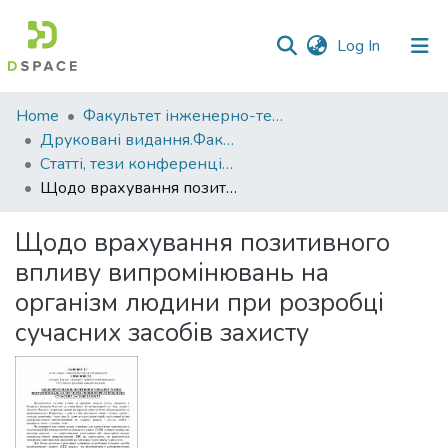
(current)
Log In
Communities
Home
Факультет інженерно-технологічний
&
Друковані видання.Факультет інженерно-технологічний
Collections
Статті, тези конференцій. Факультет інженерно-технологічний
Щодо врахування позитивного впливу випромінювань на організм людини при розробці сучасних засобів захисту
All of DSpace
Щодо врахування позитивного
Statistics
впливу випромінювань на
організм людини при розробці
сучасних засобів захисту