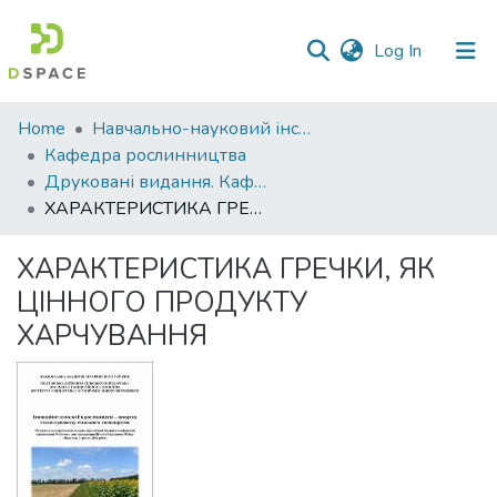
(current)
Log In
Communities
Home
Навчально-науковий інститут агротехнологій, селекції та екології
&
Кафедра рослинництва
Collections
Друковані видання. Кафедра рослинництва
ХАРАКТЕРИСТИКА ГРЕЧКИ, ЯК ЦІННОГО ПРОДУКТУ ХАРЧУВАННЯ
All of DSpace
ХАРАКТЕРИСТИКА ГРЕЧКИ, ЯК
Statistics
ЦІННОГО ПРОДУКТУ
ХАРЧУВАННЯ