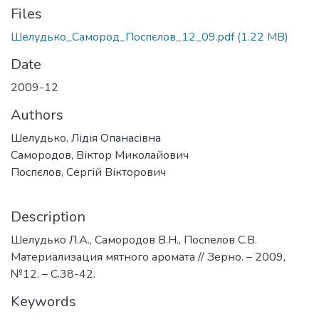
Files
Шелудько_Самород_Поспєлов_12_09.pdf
(1.22 MB)
Date
2009-12
Authors
Шелудько, Лідія Опанасівна
Самородов, Віктор Миколайович
Поспєлов, Сергій Вікторович
Description
Шелудько Л.А., Самородов В.Н., Поспелов С.В.
Материализация мятного аромата // Зерно. – 2009,
№12. – С.38-42.
Keywords