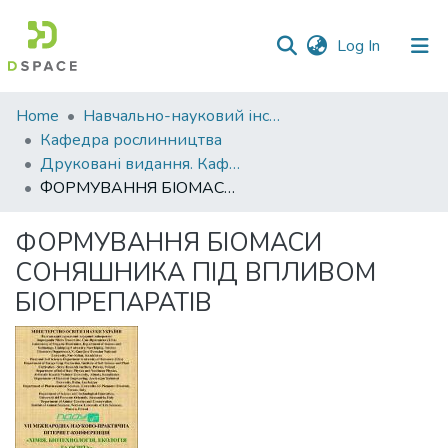
(current)
Log In
Communities
Home
Навчально-науковий інститут агротехнологій, селекції та екології
&
Кафедра рослинництва
Collections
Друковані видання. Кафедра рослинництва
ФОРМУВАННЯ БІОМАСИ СОНЯШНИКА ПІД ВПЛИВОМ БІОПРЕПАРАТІВ
All of DSpace
ФОРМУВАННЯ БІОМАСИ
Statistics
СОНЯШНИКА ПІД ВПЛИВОМ
БІОПРЕПАРАТІВ