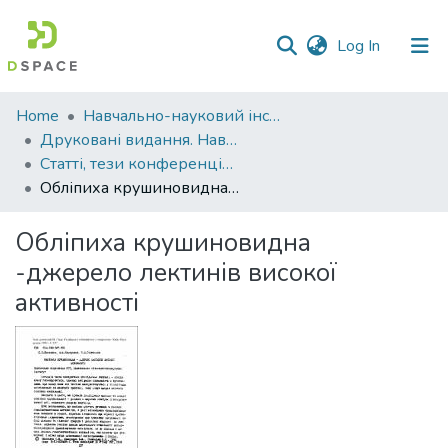
(current)
Log In
Communities
Home
Навчально-науковий інститут агротехнологій, селекції та екології
&
Друковані видання. Навчально-науковий інститут агротехнологій, селекції та екології
Collections
Статті, тези конференцій. Навчально-науковий інститут агротехнологій, селекції та екології
Обліпиха крушиновидна -джерело лектинів високої активності
All of DSpace
Обліпиха крушиновидна
Statistics
-джерело лектинів високої
активності