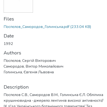
Files
Поспєлов_Самородов_Голинська.pdf
(233.04 KB)
Date
1992
Authors
Поспєлов, Сергій Вікторович
Самородов, Віктор Миколайович
Голинська, Євгенія Львовна
Description
Поспєлов С.В., Самородов В.М., Голинська Є.Л. Обліпиха
крушиновидна -джерело лектинів високої активності//
IX з'їзд Українського ботанічного товариства/ Тез.