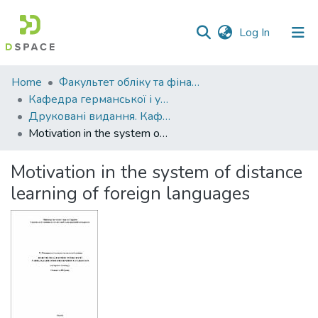
(current)
Log In
Communities
Home
Факультет обліку та фінансів
&
Кафедра германської і української філології
Collections
Друковані видання. Кафедра германської і української філології
Motivation in the system of distance learning of foreign languages
All of DSpace
Motivation in the system of distance
Statistics
learning of foreign languages