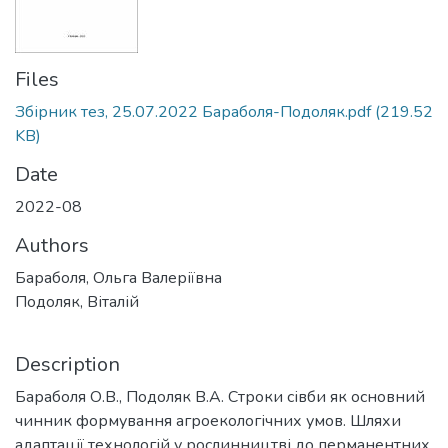
Files
Збірник тез, 25.07.2022 Бараболя-Подоляк.pdf
(219.52
KB)
Date
2022-08
Authors
Бараболя, Ольга Валеріївна
Подоляк, Віталій
Description
Бараболя О.В., Подоляк В.А. Строки сівби як основний
чинник формування агроекологічних умов. Шляхи
адаптації технологій у рослинництві до перманентних