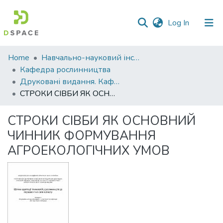
(current)
Log In
Communities
Home
Навчально-науковий інститут агротехнологій, селекції та екології
&
Кафедра рослинництва
Collections
Друковані видання. Кафедра рослинництва
СТРОКИ СІВБИ ЯК ОСНОВНИЙ ЧИННИК ФОРМУВАННЯ АГРОЕКОЛОГІЧНИХ УМОВ
All of DSpace
СТРОКИ СІВБИ ЯК ОСНОВНИЙ
Statistics
ЧИННИК ФОРМУВАННЯ
АГРОЕКОЛОГІЧНИХ УМОВ