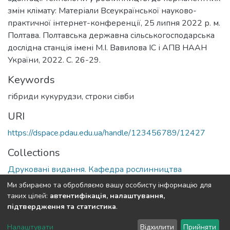
змін клімату: Матеріали Всеукраїнської науково-
практичної інтернет-конференції, 25 липня 2022 р. м.
Полтава. Полтавська державна сільськогосподарська
дослідна станція імені М.І. Вавилова ІС і АПВ НААН
України, 2022. С. 26-29.
Keywords
гібриди кукурудзи
,
строки сівби
URI
https://dspace.pdau.edu.ua/handle/123456789/12427
Collections
Друковані видання. Кафедра рослинництва
Ми збираємо та обробляємо вашу особисту інформацію для
Full item page
таких цілей:
автентифікація, налаштування,
підтвердження та статистика
.
DSpace software
copyright © 2002-2026
LYRASIS
Налаштувати
Відхилити
Прийняти