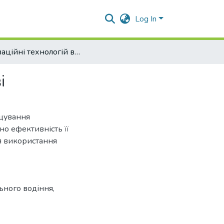
Log In
Інноваційні технологій в органічному рослинництві
і
ощування
но ефективність її
я використання
ьного водіння,