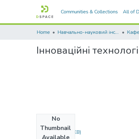
Communities & Collections
All of
Home
Навчально-науковий інститут агротехнологій, селекції та екології
Інноваційні технолог
No
Files
Thumbnail
Чайка.doc
(90.5 KB)
Available