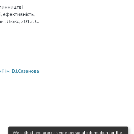
слинництві.
, ефективність,
 : Люкс, 2013. С.
 ім. В.І.Сазанова
We collect and process your personal information for the