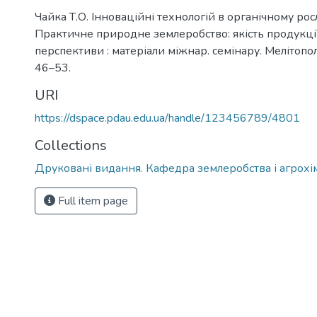
Чайка Т.О. Інноваційні технологій в органічному ро
Практичне природне землеробство: якість продукції
перспективи : матеріали міжнар. семінару. Мелітополь
46–53.
URI
https://dspace.pdau.edu.ua/handle/123456789/4801
Collections
Друковані видання. Кафедра землеробства і агрохімії
Full item page