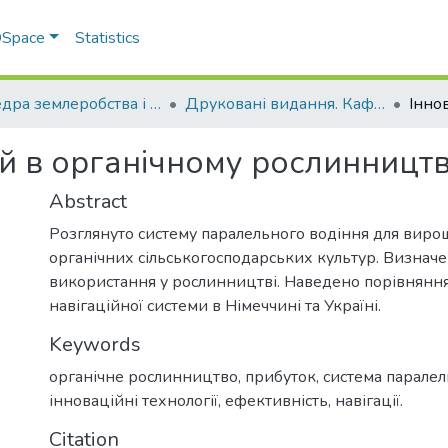
 DSpace
Statistics
Кафедра землеробства і агрохімії ім. В.І.Сазанова
Друковані видання. Кафедра землеробства і агрохімії ім. В.І.Сазанова
ій в органічному рослинництв
Abstract
Розглянуто систему паралельного водіння для вир
органічних сільськогосподарських культур. Визначе
використання у рослинництві. Наведено порівнянн
навігаційної системи в Німеччині та Україні.
Keywords
органічне рослинництво, прибуток, система паралел
інноваційні технології, ефективність, навігації.
Citation