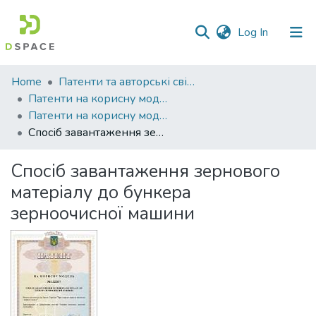
(current)
Log In
Communities
Home
Патенти та авторські свідоцтва
&
Патенти на корисну модель
Collections
Патенти на корисну модель_2023
Спосіб завантаження зернового матеріалу до бункера зерноочисної машини
All of DSpace
Спосіб завантаження зернового
Statistics
матеріалу до бункера
зерноочисної машини