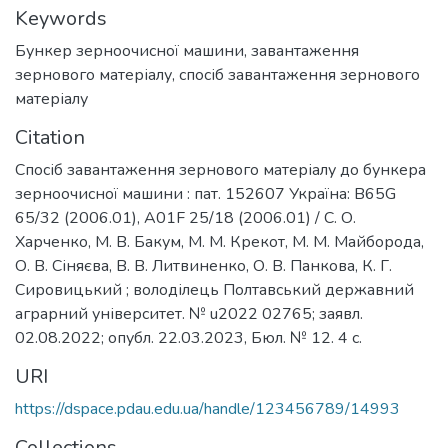
Keywords
Бункер зерноочисної машини, завантаження
зернового матеріалу, спосіб завантаження зернового
матеріалу
Citation
Спосіб завантаження зернового матеріалу до бункера
зерноочисної машини : пат. 152607 Україна: B65G
65/32 (2006.01), A01F 25/18 (2006.01) / С. О.
Харченко, М. В. Бакум, М. М. Крекот, М. М. Майборода,
О. В. Сіняєва, В. В. Литвиненко, О. В. Панкова, К. Г.
Сировицький ; володілець Полтавський державний
аграрний університет. № u2022 02765; заявл.
02.08.2022; опубл. 22.03.2023, Бюл. № 12. 4 с.
URI
https://dspace.pdau.edu.ua/handle/123456789/14993
Collections