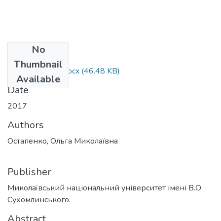
No
Files
Thumbnail
Ostapenko O.N..docx
(46.48 KB)
Available
Date
2017
Authors
Остапенко, Ольга Миколаївна
Publisher
Миколаївський національний університет імені В.О.
Сухомлинського.
Abstract