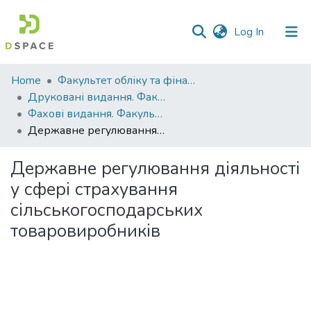
(current)
Log In
Communities
Home
Факультет обліку та фінансів
&
Друковані видання. Факультет обліку та фінансів
Collections
Фахові видання. Факультет обліку та фінансів
Державне регулювання діяльності у сфері страхування сільськогосподарських товаровиробників
All of DSpace
Державне регулювання діяльності
Statistics
у сфері страхування
сільськогосподарських
товаровиробників