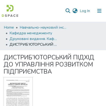
(current)
Log In
Communities
Home
Навчально-науковий інститут економіки, управління, права та інформаційних технологій
&
Кафедра менеджменту
Collections
Друковані видання. Кафедра менеджменту ім. І.А. Маркіної
ДИСТРИБ’ЮТОРСЬКИЙ ПІДХІД ДО УПРАВЛІННЯ РОЗВИТКОМ ПІДПРИЄМСТВА
All of DSpace
ДИСТРИБ’ЮТОРСЬКИЙ ПІДХІД
Statistics
ДО УПРАВЛІННЯ РОЗВИТКОМ
ПІДПРИЄМСТВА