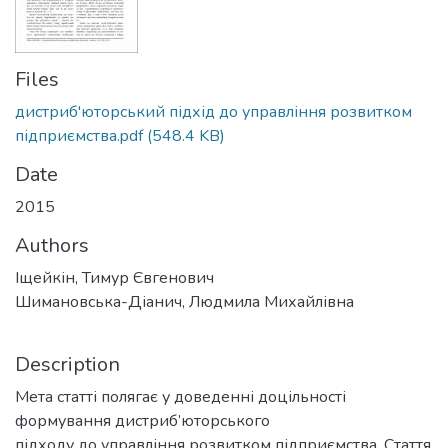
Files
дистриб'юторський підхід до управління розвитком
підприємства.pdf
(548.4 KB)
Date
2015
Authors
Іщейкін, Тимур Євгенович
Шимановська-Діанич, Людмила Михайлівна
Description
Мета статті полягає у доведенні доцільності
формування дистриб’юторського
підходу до управління розвитком підприємства. Стаття