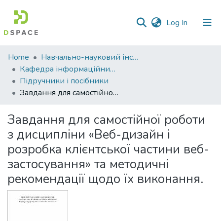
(current)
Log In
Communities
Home
Навчально-науковий інститут економіки, управління, права та інформаційних технологій
&
Кафедра інформаційних систем та технологій
Collections
Підручники і посібники
Завдання для самостійної роботи з дисципліни «Веб-дизайн і розробка клієнтської частини веб-застосування» та методичні рекомендації щодо їх виконання.
All of DSpace
Завдання для самостійної роботи
Statistics
з дисципліни «Веб-дизайн і
розробка клієнтської частини веб-
застосування» та методичні
рекомендації щодо їх виконання.