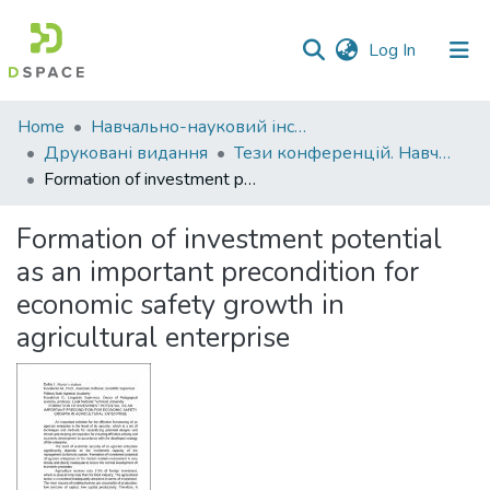
(current)
Log In
Communities
Home
Навчально-науковий інститут економіки, управління, права та інформаційних технологій
&
Друковані видання
Тези конференцій. Навчально-науковий інститут економіки, управління, права та інформаційних технологій
Collections
Formation of investment potential as an important precondition for economic safety growth in agricultural enterprise
All of DSpace
Formation of investment potential
as an important precondition for
Statistics
economic safety growth in
agricultural enterprise