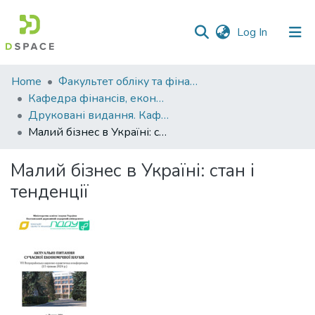
(current)
Log In
Communities
Home
Факультет обліку та фінансів
&
Кафедра фінансів, економічних досліджень і туризму
Collections
Друковані видання. Кафедра фінансів, економічних досліджень і туризму
Малий бізнес в Україні: стан і тенденції
All of DSpace
Малий бізнес в Україні: стан і
Statistics
тенденції