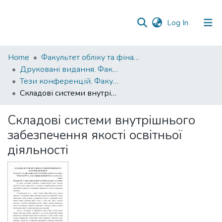
(current)
Log In
Communities
Home
Факультет обліку та фінансів
&
Друковані видання. Факультет обліку та фінансів
Collections
Тези конференцій. Факультет обліку та фінансів
Складові системи внутрішнього забезпечення якості освітньої діяльності
All of DSpace
Складові системи внутрішнього
Statistics
забезпечення якості освітньої
діяльності