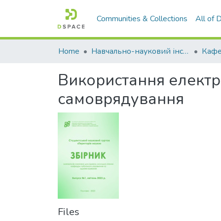
Communities & Collections
All of
Home
Навчально-науковий інститут економіки, управління, права та інформаційних технологій
Використання електро
самоврядування
Files