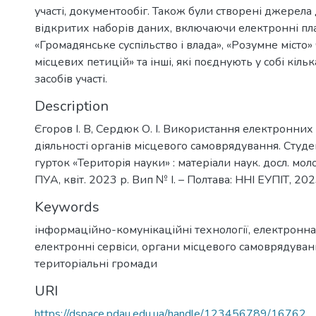
участі, документообіг. Також були створені джерела 
відкритих наборів даних, включаючи електронні пла
«Громадянське суспільство і влада», «Розумне місто»
місцевих петицій» та інші, які поєднують у собі кіл
засобів участі.
Description
Єгоров І. В, Сердюк О. І. Використання електронних 
діяльності органів місцевого самоврядування. Студ
гурток «Територія науки» : матеріали наук. досл. мо
ПУА, квіт. 2023 р. Вип № І. – Полтава: ННІ ЕУПІТ, 202
Keywords
інформаційно-комунікаційні технології
,
електронна
електронні сервіси
,
органи місцевого самоврядуван
територіальні громади
URI
https://dspace.pdau.edu.ua/handle/123456789/16762