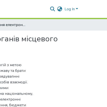
Log In
Використання електронних сервісів у діяльності органів місцевого самоврядування
рганів місцевого
гій з метою
жаву та брати
рядувапнні
обів взаємодії.
аними
 на національному,
, електронні
нення, бюджети