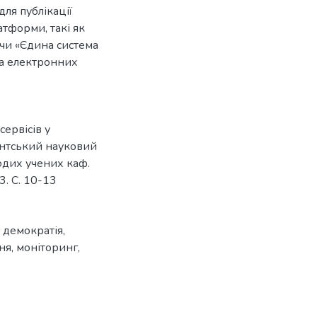
для публікації
тформи, такі як
 чи «Єдина система
ька електронних
сервісів у
ентський науковий
лодих учених каф.
3. С. 10-13
 демократія
,
ня
,
моніторинг
,