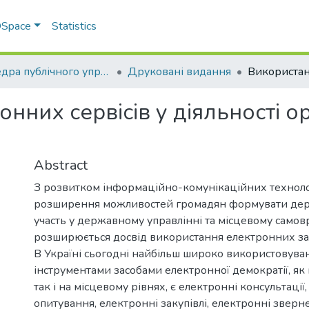
 DSpace
Statistics
Кафедра публічного управління та адміністрування
Друковані видання
нних сервісів у діяльності о
Abstract
З розвитком інформаційно-комунікаційних техноло
розширення можливостей громадян формувати дер
участь у державному управлінні та місцевому самов
розширюється досвід використання електронних зас
В Україні сьогодні найбільш широко використовув
інструментами засобами електронної демократії, як
так і на місцевому рівнях, є електронні консультації
опитування, електронні закупівлі, електронні звер