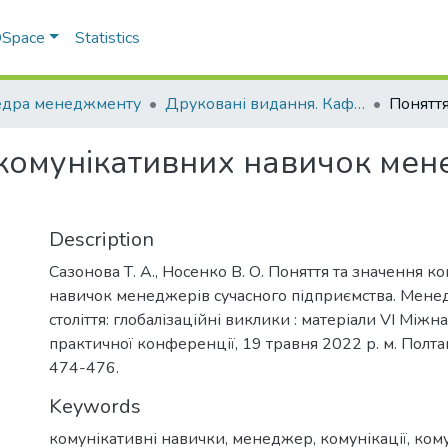
 DSpace
Statistics
дра менеджменту
Друковані видання. Кафедра менеджменту ім. І.А. Маркіної
 комунікативних навичок мен
Description
Сазонова Т. А., Носенко В. О. Поняття та значення 
навичок менеджерів сучасного підприємства. Мене
століття: глобалізаційні виклики : матеріали VІ Між
практичної конференції, 19 травня 2022 р. м. Полта
474-476.
Keywords
комунікативні навички
,
менеджер
,
комунікації
,
ком