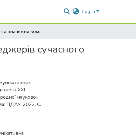
Log In
Поняття та значення комунікативних навичок менеджерів сучасного підприємства
еджерів сучасного
комунікативних
джмент ХХІ
народної науково-
ва: ПДАУ, 2022. С.
унікативна