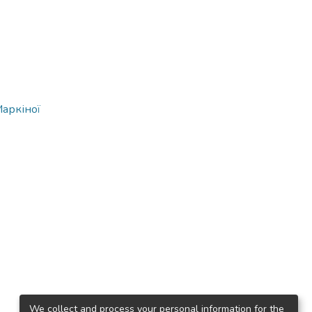
Маркіної
We collect and process your personal information for the