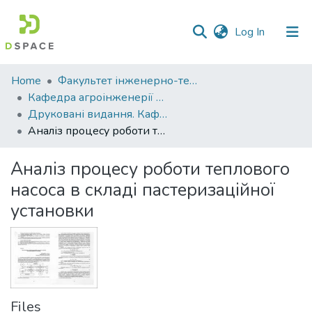
(current)
Log In
Communities
Home
Факультет інженерно-технологічний
&
Кафедра агроінженерії та автомобільного транспорту
Collections
Друковані видання. Кафедра агроінженерії та автомобільного транспорту
Аналіз процесу роботи теплового насоса в складі пастеризаційної установки
All of DSpace
Аналіз процесу роботи теплового
Statistics
насоса в складі пастеризаційної
установки
Files