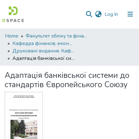
(current)
Log In
Communities
Home
Факультет обліку та фінансів
&
Кафедра фінансів, економічних досліджень і туризму
Collections
Друковані видання. Кафедра фінансів, економічних досліджень і туризму
Адаптація банківської системи до стандартів Європейського Союзу
All of DSpace
Адаптація банківської системи до
Statistics
стандартів Європейського Союзу