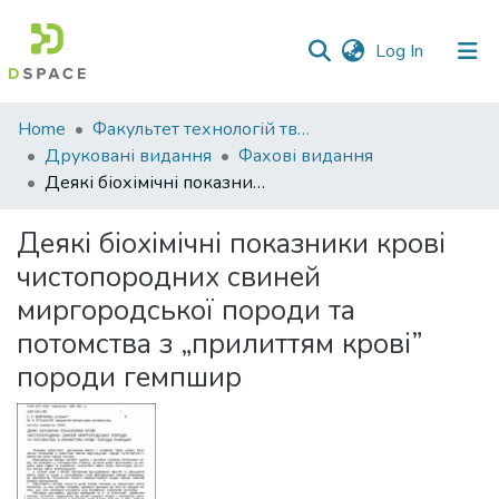
(current)
Log In
Communities
Home
Факультет технологій тваринництва та продовольства
&
Друковані видання
Фахові видання
Collections
Деякі біохімічні показники крові чистопородних свиней миргородської породи та потомства з „прилиттям крові” породи гемпшир
All of DSpace
Деякі біохімічні показники крові
чистопородних свиней
Statistics
миргородської породи та
потомства з „прилиттям крові”
породи гемпшир