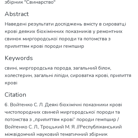
збірник "Свинарство"
Abstract
Наведені результати досліджень вмісту в сироватці
крові деяких біохімінних показників у ремонтних
свинок миргородської породи та потомства з
прилиттям крові породи гемпшир
Keywords
свині
,
миргородська порода
,
загальний білок
,
холестерин
,
загальні ліпіди
,
сироватка крові
,
прилиття
крові
Citation
6. Войтенко С. Л. Деякі біохімічні показники крові
чистопородних свиней миргородської породи та
потомства з „прилиттям крові” породи гемпшир /
Войтенко С. Л., Троцький М. Я. //Республіканський
міжвідомчий науковий тематичний збірник