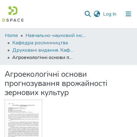
(current)
Log In
Communities
Home
Навчально-науковий інститут агротехнологій, селекції та екології
&
Кафедра рослинництва
Collections
Друковані видання. Кафедра рослинництва
Агроекологічні основи прогнозування врожайності зернових культур
All of DSpace
Агроекологічні основи
Statistics
прогнозування врожайності
зернових культур