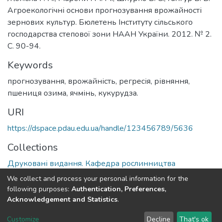
Агроекологічні основи прогнозування врожайності
зернових культур. Бюлетень Інституту сільського
господарства степової зони НААН України. 2012. № 2.
С. 90-94.
Keywords
прогнозування, врожайність, регресія, рівняння,
пшениця озима, ячмінь, кукурудза.
URI
https://dspace.pdau.edu.ua/handle/123456789/5636
Collections
Друковані видання. Кафедра рослинництва
We collect and process your personal information for the
Full item page
following purposes:
Authentication, Preferences,
Acknowledgement and Statistics
.
DSpace software
copyright © 2002-2026
LYRASIS
Customize
Decline
That's ok