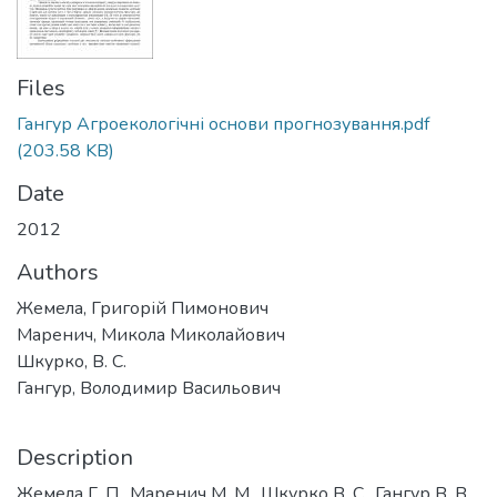
Files
Гангур Агроекологічні основи прогнозування.pdf
(203.58 KB)
Date
2012
Authors
Жемела, Григорій Пимонович
Маренич, Микола Миколайович
Шкурко, В. С.
Гангур, Володимир Васильович
Description
Жемела Г. П., Маренич М. М., Шкурко В. С., Гангур В. В.