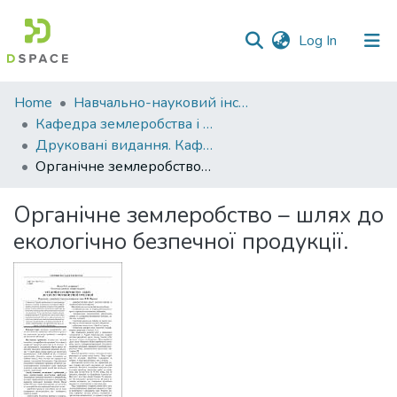
(current)
Log In
Communities
Home
Навчально-науковий інститут агротехнологій, селекції та екології
&
Кафедра землеробства і агрохімії ім. В.І.Сазанова
Collections
Друковані видання. Кафедра землеробства і агрохімії ім. В.І.Сазанова
Органічне землеробство – шлях до екологічно безпечної продукції.
All of DSpace
Органічне землеробство – шлях до
Statistics
екологічно безпечної продукції.