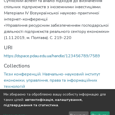
Сутнісний аспект та аналіз підходів до визначення
спільних підприємств з іноземними інвестиціями.
Матеріали ІV Всеукраїнської науково-практичної
інтернет-конференції
«Управління ресурсним забезпеченням господарської
діяльності підприємств реального сектору економіки»
(1.11.2019, м. Полтава). С. 219-220
URI
https://dspace.pdau.edu.ua/handle/123456789/7589
Collections
Тези конференцій. Навчально-науковий інститут
економіки, управління, права та інформаційних
технологій
Ми збираємо та обробляємо вашу особисту інформацію для
Full item page
таких цілей:
автентифікація, налаштування,
підтвердження та статистика
.
DSpace software
copyright © 2002-2026
LYRASIS