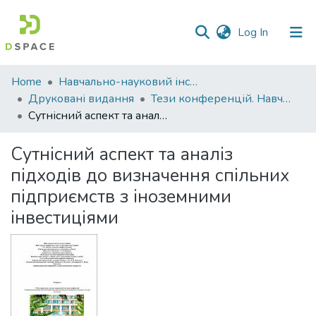
(current)
Log In
Communities
Home
Навчально-науковий інститут економіки, управління, права та інформаційних технологій
&
Друковані видання
Тези конференцій. Навчально-науковий інститут економіки, управління, права та інформаційних технологій
Collections
Сутнісний аспект та аналіз підходів до визначення спільних підприємств з іноземними інвестиціями
All of DSpace
Сутнісний аспект та аналіз
підходів до визначення спільних
Statistics
підприємств з іноземними
інвестиціями