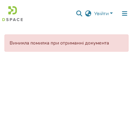
Увійти
Фонди
та
Виникла помилка при отриманні документа
зібрання
Пошук за критеріями