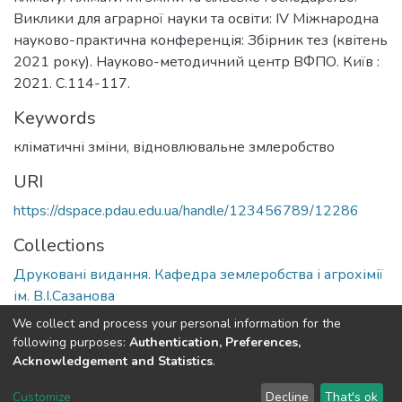
Виклики для аграрної науки та освіти: ІV Міжнародна
науково-практична конференція: Збірник тез (квітень
2021 року). Науково-методичний центр ВФПО. Київ :
2021. С.114-117.
Keywords
кліматичні зміни
,
відновлювальне змлеробство
URI
https://dspace.pdau.edu.ua/handle/123456789/12286
Collections
Друковані видання. Кафедра землеробства і агрохімії
ім. В.І.Сазанова
We collect and process your personal information for the
Full item page
following purposes:
Authentication, Preferences,
Acknowledgement and Statistics
.
DSpace software
copyright © 2002-2026
LYRASIS
Customize
Decline
That's ok