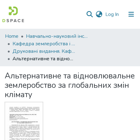
(current)
Log In
Communities
Home
Навчально-науковий інститут агротехнологій, селекції та екології
&
Кафедра землеробства і агрохімії ім. В.І.Сазанова
Collections
Друковані видання. Кафедра землеробства і агрохімії ім. В.І.Сазанова
Альтернативне та відновлювальне землеробство за глобальних змін клімату
All of DSpace
Альтернативне та відновлювальне
Statistics
землеробство за глобальних змін
клімату